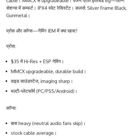
cable। MMCX से upgradeable। वजन प्रति ईयरबड 6g—लॉन्ग
सेशन्स में कम्फर्ट। IPX4 स्वेट रेसिस्टेंट। कलर्स: Silver Frame Black,
Gunmetal।
प्रोस और कॉन्स—गेमिंग IEM में क्या खास?
प्रोस:
$35 में Hi-Res + ESP गेमिंग।
MMCX upgradeable, durable build।
वाइड साउंडस्टेज, imaging sharp।
मल्टी-प्लेटफॉर्म (PC/PS5/Android)।
कॉन्स:
बास heavy (neutral audio fans skip)।
stock cable average।