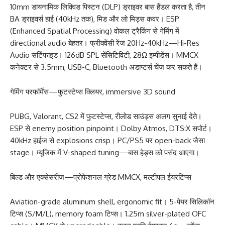
10mm डायनामिक लिक्विड पिस्टन (DLP) ड्राइवर बास हैंडल करता है, तीन
BA ड्राइवर्स हाई (40kHz तक), मिड और लो मिड्स कवर। ESP
(Enhanced Spatial Processing) वोकल ट्रैकिंग से गेमिंग में
directional audio बेहतर। फ्रीक्वेंसी रेंज 20Hz-40kHz—Hi-Res
Audio सर्टिफाइड। 126dB SPL सेंसिटिविटी, 28Ω इम्पीडेंस। MMCX
कनेक्टर से 3.5mm, USB-C, Bluetooth अडाप्टर्स चेंज कर सकते हैं।
गेमिंग परफॉर्मेंस—फुटस्टेप्स क्लियर, immersive 3D sound
PUBG, Valorant, CS2 में फुटस्टेप्स, रीलोड साउंड्स अलग सुनाई देते।
ESP से enemy position pinpoint। Dolby Atmos, DTS:X सपोर्ट।
40kHz हाईज से explosions crisp। PC/PS5 पर open-back जैसा
stage। म्यूजिक में V-shaped tuning—बास हेड्स को पसंद आएगा।
बिल्ड और एक्सेसरीज—प्रोफेशनल ग्रेड MMCX, मल्टीपल ईयरटिप्स
Aviation-grade aluminum shell, ergonomic fit। 5-पेयर सिलिकॉन
टिप्स (S/M/L), memory foam टिप्स। 1.25m silver-plated OFC