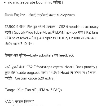
no mic (separate boom mic चाहिए)।
किसके लिए बेस्ट—गेमर्स, स्ट्रीमर्स, बजट audiophiles
₹2,500 में गेमिंग IEM ढूंढ रहे तो परफेक्ट। CS2 में headshot accuracy
बढ़ेगी। Spotify/YouTube Music में EDM, hip-hop मजा। KZ fans
को ये next level लगेगा। AliExpress, HiFiGo, Linsoul पर उपलब्ध।
शिपिंग भारत 7-10 दिन।
रिव्यूज और बुकिंग—Early adopters का feedback
पहले यूजर्स बोले: ‘CS2 में footsteps crystal clear। Bass punchy।’
कुछ बोले ‘cable upgrade करो।’ 4.9/5 Head-Fi फोरम पर। 1 साल
वारंटी। Custom cable $20 extra।
Tangzu Xue Tao गेमिंग IEM पर 5 FAQs
FAQ 1: प्राइस कितना?