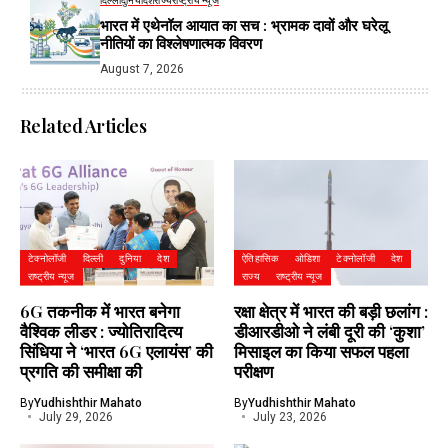
दिल्ली
दुनिया
देश
राज्य
राष्ट्रीय न्यूज
भारत में एथेनॉल आयात का सच : भ्रामक दावों और घरेलू
नीतियों का विश्लेषणात्मक विवरण
August 7, 2026
Related Articles
टेक्नोलॉजी
दिल्ली
दुनिया
देश
ऐतिहासिक
ओडिशा
टेक्नोलॉजी
देश
राष्ट्रीय न्यूज
राज्य
राष्ट्रीय न्यूज
6G तकनीक में भारत बनेगा
रक्षा क्षेत्र में भारत की बड़ी छलांग :
वैश्विक लीडर : ज्योतिरादित्य
डीआरडीओ ने लंबी दूरी की ‘कुशा’
सिंधिया ने ‘भारत 6G एलायंस’ की
मिसाइल का किया सफल पहला
प्रगति की समीक्षा की
परीक्षण
By
Yudhishthir Mahato
By
Yudhishthir Mahato
July 29, 2026
July 23, 2026