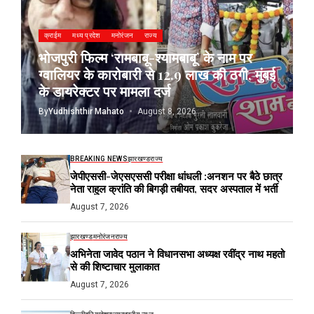
क्राईम
मध्य प्रदेश
मनोरंजन
राज्य
भोजपुरी फिल्म ‘रामबाबू-श्यामबाबू’ के नाम पर
ग्वालियर के कारोबारी से 12.9 लाख की ठगी, मुंबई
के डायरेक्टर पर मामला दर्ज
By
Yudhishthir Mahato
August 8, 2026
BREAKING NEWS
झारखण्ड
राज्य
जेपीएससी-जेएसएससी परीक्षा धांधली :अनशन पर बैठे छात्र
नेता राहुल क्रांति की बिगड़ी तबीयत, सदर अस्पताल में भर्ती
August 7, 2026
झारखण्ड
मनोरंजन
राज्य
अभिनेता जावेद पठान ने विधानसभा अध्यक्ष रवींद्र नाथ महतो
से की शिष्टाचार मुलाकात
August 7, 2026