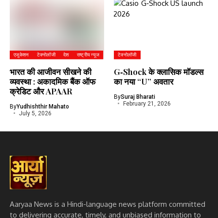
एजुकेशन
टेक्नोलॉजी
देश
राष्ट्रीय न्यूज
टेक्नोलॉजी
भारत की आजीवन सीखने की
G‑Shock के क्लासिक मॉडल्स
व्यवस्था : अकादमिक बैंक ऑफ
का नया “U” अवतार
क्रेडिट और APAAR
By
Suraj Bharati
February 21, 2026
By
Yudhishthir Mahato
July 5, 2026
Aaryaa News is a Hindi-language news platform committed
to delivering accurate, timely, and unbiased information to