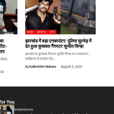
क्राईम
झारखण्ड
राज्य
का
झारखंड में बड़ा एनकाउंटर: पुलिस मुठभेड़ में
 पीट-
ढेर हुआ कुख्यात गैंगस्टर सुजीत सिन्हा
तार
झारखंड के कुख्यात गैंगस्टर सुजीत सिन्हा का एनकाउंटर।
साहिबगंज से धनबाद जेल...
े किया
By
Yudhishthir Mahato
August 3, 2026
026
for You
क्राईम
झारखण्ड
राज्य