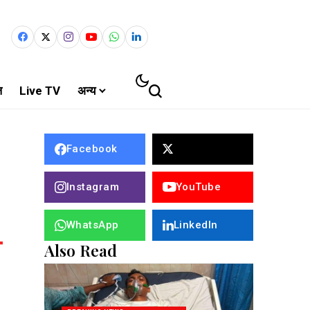
ल
Live TV
अन्य
Facebook
Instagram
YouTube
WhatsApp
LinkedIn
Also Read