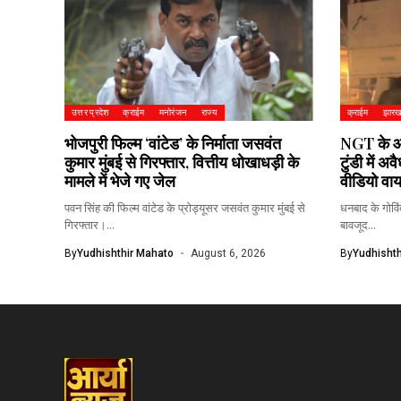
उत्तर प्रदेश
क्राईम
मनोरंजन
राज्य
क्राईम
झारख
भोजपुरी फिल्म ‘वांटेड’ के निर्माता जसवंत
NGT के आदेश
कुमार मुंबई से गिरफ्तार, वित्तीय धोखाधड़ी के
टुंडी में अ
मामले में भेजे गए जेल
वीडियो वा
पवन सिंह की फिल्म वांटेड के प्रोड्यूसर जसवंत कुमार मुंबई से
धनबाद के गोविंद
गिरफ्तार।...
बावजूद...
By
Yudhishthir Mahato
August 6, 2026
By
Yudhishth