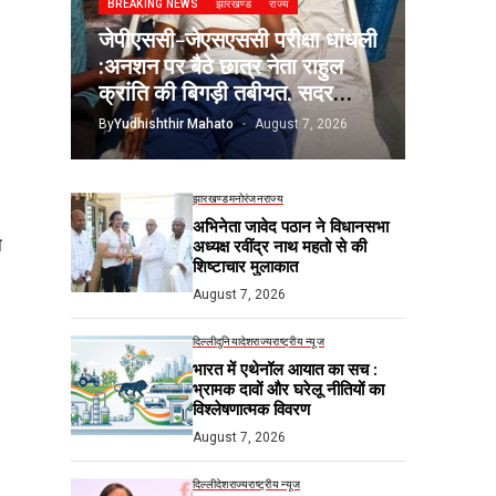
BREAKING NEWS
झारखण्ड
राज्य
जेपीएससी-जेएसएससी परीक्षा धांधली
:अनशन पर बैठे छात्र नेता राहुल
क्रांति की बिगड़ी तबीयत, सदर
अस्पताल में भर्ती
By
Yudhishthir Mahato
August 7, 2026
झारखण्ड
मनोरंजन
राज्य
अभिनेता जावेद पठान ने विधानसभा
ो
अध्यक्ष रवींद्र नाथ महतो से की
शिष्टाचार मुलाकात
August 7, 2026
दिल्ली
दुनिया
देश
राज्य
राष्ट्रीय न्यूज
भारत में एथेनॉल आयात का सच :
भ्रामक दावों और घरेलू नीतियों का
विश्लेषणात्मक विवरण
August 7, 2026
दिल्ली
देश
राज्य
राष्ट्रीय न्यूज