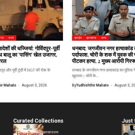
ण्ड
राज्य
क्राईम
झारखण्ड
राज्य
ों की धज्जियां: गोविंदपुर-पूर्वी
धनबाद: जगजीवन नगर हत्याकांड 
वैध बालू का ‘पासिंग’ खेल उजागर,
पर्दाफाश, चोरी के शक में युवक की
यरल
पीटकर हत्या, 2 मुख्य आरोपी गिरफ्
पुर और पूर्वी टुंडी में NGT की रोक के
धनबाद के जगजीवन नगर हत्याकांड का पुलिस न
खुलासा। चोरी के...
ir Mahato
August 3, 2026
By
Yudhishthir Mahato
August 3, 2
Curated Collections
Just 
झारखण्ड
राज्य