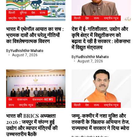
दिल्ली
दुनिया
देश
राज्य
राष्ट्रीय न्यूज
दिल्ली
देश
राज्य
राष्ट्रीय न्यूज
भारत में एथेनॉल आयात का सच :
देश में ई-गतिशीलता, उद्योग और
भ्रामक दावों और घरेलू नीतियों
कृषि क्षेत्र में विद्युतीकरण को
का विश्लेषणात्मक विवरण
बढ़ावा दे रही है सरकार : लोकसभा
में विद्युत मंत्रालय
By
Yudhishthir Mahato
August 7, 2026
By
Yudhishthir Mahato
August 7, 2026
देश
राजस्थान
राजस्थान-NEWS
राज्य
राष्ट्रीय न्यूज
दिल्ली
देश
राज्य
राष्ट्रीय न्यूज
भारत की BRICS अध्यक्षता
जम्मू-कश्मीर में नशा मुक्ति और
2026 : जयपुर में संपन्न हुई
तस्करी के खिलाफ अभियान तेज,
उद्योग और व्यापार मंत्रियों की
राज्यसभा में सरकार ने दिया ब्योरा
उच्चस्तरीय बैठकें