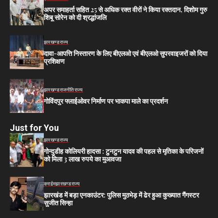
अपर समाहर्ता सहित 25 से अधिक रक्त वीरों ने किया रक्तदान, दिशोम गुरु
शिबू सोरेन को दी श्रद्धांजलि
झारखण्ड
राज्य
दावा-आपत्ति निस्तारण के लिए बीएलओ एवं बीएलओ सुपरवाइजरों को दिया
प्रशिक्षण
झारखण्ड
राजनीति
राज्य
गोविंदपुर फ्लाईओवर निर्माण पर भाकपा माले का प्रदर्शन
Just for You
झारखण्ड
राज्य
गोन्दुडीह कोलियरी हादसा : टुनटुन यादव की पहल से मृतिका के परिजनों
को मिला 3 लाख रुपये का मुआवजा
क्राईम
झारखण्ड
राज्य
झारखंड में बड़ा एनकाउंटर: पुलिस मुठभेड़ में ढेर हुआ कुख्यात गैंगस्टर
सुजीत सिन्हा