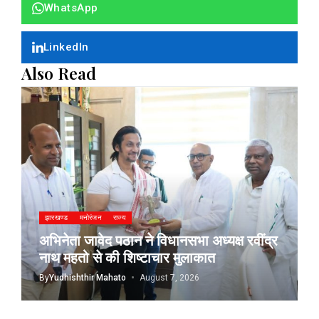
WhatsApp
LinkedIn
Also Read
झारखण्ड
मनोरंजन
राज्य
अभिनेता जावेद पठान ने विधानसभा अध्यक्ष रवींद्र
नाथ महतो से की शिष्टाचार मुलाकात
By
Yudhishthir Mahato
August 7, 2026