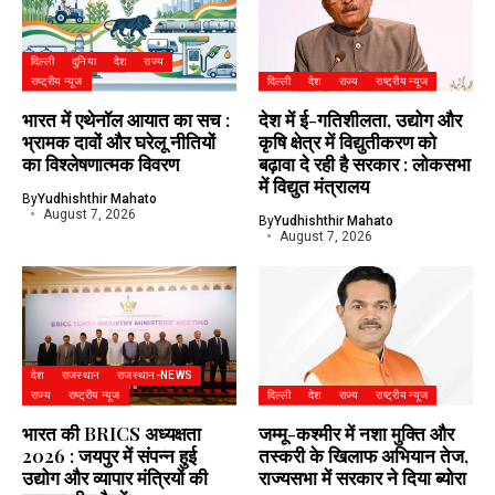
दिल्ली
दुनिया
देश
राज्य
राष्ट्रीय न्यूज
दिल्ली
देश
राज्य
राष्ट्रीय न्यूज
भारत में एथेनॉल आयात का सच :
देश में ई-गतिशीलता, उद्योग और
भ्रामक दावों और घरेलू नीतियों
कृषि क्षेत्र में विद्युतीकरण को
का विश्लेषणात्मक विवरण
बढ़ावा दे रही है सरकार : लोकसभा
में विद्युत मंत्रालय
By
Yudhishthir Mahato
August 7, 2026
By
Yudhishthir Mahato
August 7, 2026
देश
राजस्थान
राजस्थान-NEWS
राज्य
राष्ट्रीय न्यूज
दिल्ली
देश
राज्य
राष्ट्रीय न्यूज
भारत की BRICS अध्यक्षता
जम्मू-कश्मीर में नशा मुक्ति और
2026 : जयपुर में संपन्न हुई
तस्करी के खिलाफ अभियान तेज,
उद्योग और व्यापार मंत्रियों की
राज्यसभा में सरकार ने दिया ब्योरा