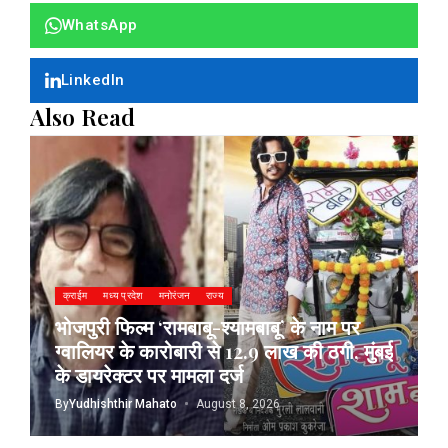
WhatsApp
LinkedIn
Also Read
क्राईम
मध्य प्रदेश
मनोरंजन
राज्य
भोजपुरी फिल्म ‘रामबाबू-श्यामबाबू’ के नाम पर
ग्वालियर के कारोबारी से 12.9 लाख की ठगी, मुंबई
के डायरेक्टर पर मामला दर्ज
By
Yudhishthir Mahato
August 8, 2026