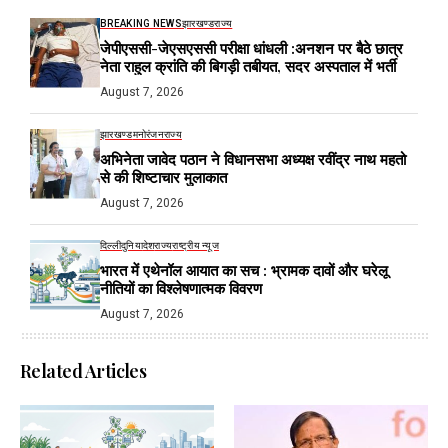
BREAKING NEWS
झारखण्ड
राज्य
जेपीएससी-जेएसएससी परीक्षा धांधली :अनशन पर बैठे छात्र
नेता राहुल क्रांति की बिगड़ी तबीयत, सदर अस्पताल में भर्ती
August 7, 2026
झारखण्ड
मनोरंजन
राज्य
अभिनेता जावेद पठान ने विधानसभा अध्यक्ष रवींद्र नाथ महतो
से की शिष्टाचार मुलाकात
August 7, 2026
दिल्ली
दुनिया
देश
राज्य
राष्ट्रीय न्यूज
भारत में एथेनॉल आयात का सच : भ्रामक दावों और घरेलू
नीतियों का विश्लेषणात्मक विवरण
August 7, 2026
Related Articles