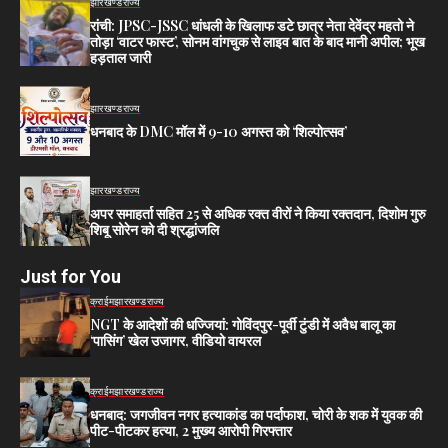
झारखण्ड
राज्य
रांची: JPSC-JSSC धांधली के खिलाफ डटे छात्र नेता देवेंद्र महतो ने
तोड़ा ‘वाटर फास्ट’, सोनम वांगचुक से लाइव बात के बाद मानी अपील; भूख
हड़ताल जारी
झारखण्ड
राज्य
धनबाद के DMC मॉल में 9-10 अगस्त को ‘शिल्पोत्सव’
झारखण्ड
राज्य
अपर समाहर्ता सहित 25 से अधिक रक्त वीरों ने किया रक्तदान, दिशोम गुरु
शिबू सोरेन को दी श्रद्धांजलि
Just for You
क्राईम
झारखण्ड
राज्य
NGT के आदेशों की धज्जियां: गोविंदपुर-पूर्वी टुंडी में अवैध बालू का
‘पासिंग’ खेल उजागर, वीडियो वायरल
क्राईम
झारखण्ड
राज्य
धनबाद: जगजीवन नगर हत्याकांड का पर्दाफाश, चोरी के शक में युवक की
पीट-पीटकर हत्या, 2 मुख्य आरोपी गिरफ्तार