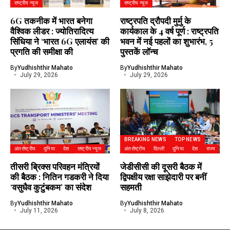
राष्ट्रीय न्यूज
राष्ट्रीय न्यूज
6G तकनीक में भारत बनेगा
राष्ट्रपति द्रौपदी मुर्मु के
वैश्विक लीडर : ज्योतिरादित्य
कार्यकाल के 4 वर्ष पूर्ण : राष्ट्रपति
सिंधिया ने ‘भारत 6G एलायंस’ की
भवन में नई पहलों का शुभारंभ, 5
प्रगति की समीक्षा की
पुस्तकें लॉन्च
By
Yudhishthir Mahato
By
Yudhishthir Mahato
July 29, 2026
July 29, 2026
BREAKING NEWS
TOP NEWS
अंतर्राष्ट्रीय
दुनिया
देश
राष्ट्रीय न्यूज
अंतर्राष्ट्रीय
दिल्ली
दुनिया
देश
राज्य
तीसरी ब्रिक्स परिवहन मंत्रियों
जेडीसीसी की दूसरी बैठक में
की बैठक : नितिन गडकरी ने दिया
द्विपक्षीय रक्षा साझेदारी पर बनीं
‘वसुधैव कुटुंबकम’ का संदेश
सहमती
By
Yudhishthir Mahato
By
Yudhishthir Mahato
July 11, 2026
July 8, 2026