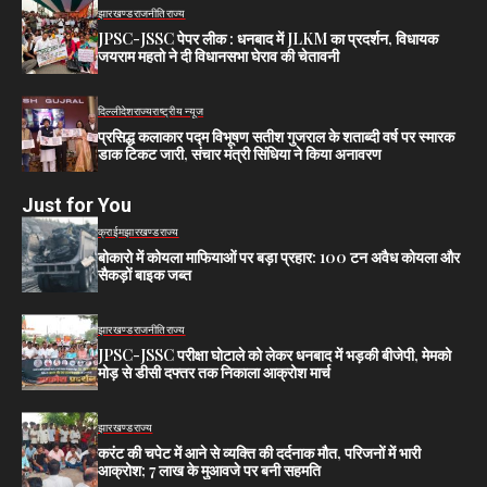
झारखण्ड
राजनीति
राज्य
JPSC-JSSC पेपर लीक : धनबाद में JLKM का प्रदर्शन, विधायक
जयराम महतो ने दी विधानसभा घेराव की चेतावनी
दिल्ली
देश
राज्य
राष्ट्रीय न्यूज
प्रसिद्ध कलाकार पद्म विभूषण सतीश गुजराल के शताब्दी वर्ष पर स्मारक
डाक टिकट जारी, संचार मंत्री सिंधिया ने किया अनावरण
Just for You
क्राईम
झारखण्ड
राज्य
बोकारो में कोयला माफियाओं पर बड़ा प्रहार: 100 टन अवैध कोयला और
सैकड़ों बाइक जब्त
झारखण्ड
राजनीति
राज्य
JPSC-JSSC परीक्षा घोटाले को लेकर धनबाद में भड़की बीजेपी, मेमको
मोड़ से डीसी दफ्तर तक निकाला आक्रोश मार्च
झारखण्ड
राज्य
करंट की चपेट में आने से व्यक्ति की दर्दनाक मौत, परिजनों में भारी
आक्रोश; 7 लाख के मुआवजे पर बनी सहमति