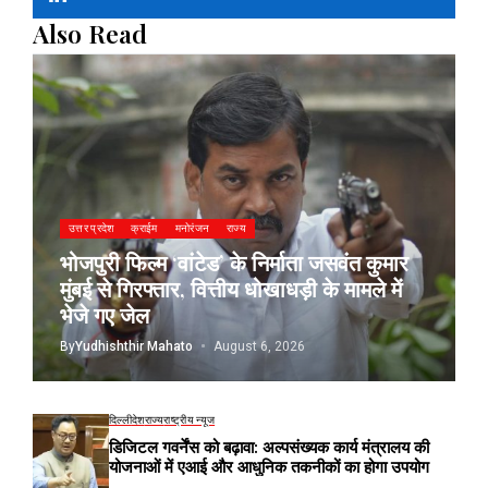
Also Read
उत्तर प्रदेश
क्राईम
मनोरंजन
राज्य
भोजपुरी फिल्म ‘वांटेड’ के निर्माता जसवंत कुमार
मुंबई से गिरफ्तार, वित्तीय धोखाधड़ी के मामले में
भेजे गए जेल
By
Yudhishthir Mahato
August 6, 2026
दिल्ली
देश
राज्य
राष्ट्रीय न्यूज
डिजिटल गवर्नेंस को बढ़ावा: अल्पसंख्यक कार्य मंत्रालय की
योजनाओं में एआई और आधुनिक तकनीकों का होगा उपयोग