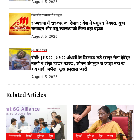
August 5, 2026
दिल्ली
देश
राज्य
राष्ट्रीय न्यूज
राज्यसभा में सरकार का ऐलान : देश में पशुधन विकास, दुग्ध
उत्पादन और पशु स्वास्थ्य को मिला बड़ा बढ़ावा
August 5, 2026
झारखण्ड
राज्य
रांची: JPSC-JSSC धांधली के खिलाफ डटे छात्र नेता देवेंद्र
महतो ने तोड़ा ‘वाटर फास्ट’, सोनम वांगचुक से लाइव बात के
बाद मानी अपील; भूख हड़ताल जारी
August 5, 2026
Related Articles
टेक्नोलॉजी
दिल्ली
दुनिया
देश
दिल्ली
दुनिया
देश
राज्य