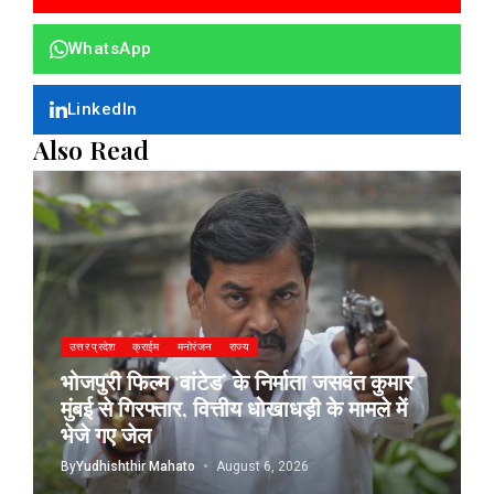
WhatsApp
LinkedIn
Also Read
उत्तर प्रदेश
क्राईम
मनोरंजन
राज्य
भोजपुरी फिल्म ‘वांटेड’ के निर्माता जसवंत कुमार
मुंबई से गिरफ्तार, वित्तीय धोखाधड़ी के मामले में
भेजे गए जेल
By
Yudhishthir Mahato
August 6, 2026