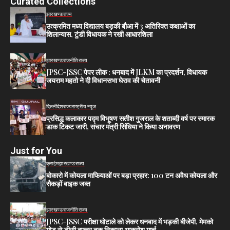
Curated Collections
झारखण्ड
राज्य
उत्क्रमित मध्य विद्यालय बड़की बौआ में 3 अतिरिक्त कक्षाओं का
शिलान्यास, टुंडी विधायक ने रखी आधारशिला
झारखण्ड
राजनीति
राज्य
JPSC-JSSC पेपर लीक : धनबाद में JLKM का प्रदर्शन, विधायक
जयराम महतो ने दी विधानसभा घेराव की चेतावनी
दिल्ली
देश
राज्य
राष्ट्रीय न्यूज
प्रसिद्ध कलाकार पद्म विभूषण सतीश गुजराल के शताब्दी वर्ष पर स्मारक
डाक टिकट जारी, संचार मंत्री सिंधिया ने किया अनावरण
Just for You
क्राईम
झारखण्ड
राज्य
बोकारो में कोयला माफियाओं पर बड़ा प्रहार: 100 टन अवैध कोयला और
सैकड़ों बाइक जब्त
झारखण्ड
राजनीति
राज्य
JPSC-JSSC परीक्षा घोटाले को लेकर धनबाद में भड़की बीजेपी, मेमको
मोड़ से डीसी दफ्तर तक निकाला आक्रोश मार्च