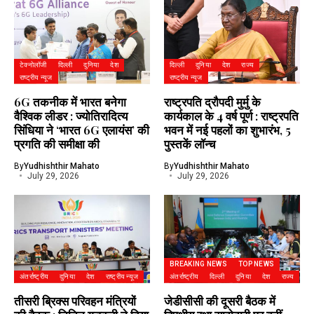
टेक्नोलॉजी
दिल्ली
दुनिया
देश
दिल्ली
दुनिया
देश
राज्य
राष्ट्रीय न्यूज
राष्ट्रीय न्यूज
6G तकनीक में भारत बनेगा
राष्ट्रपति द्रौपदी मुर्मु के
वैश्विक लीडर : ज्योतिरादित्य
कार्यकाल के 4 वर्ष पूर्ण : राष्ट्रपति
सिंधिया ने ‘भारत 6G एलायंस’ की
भवन में नई पहलों का शुभारंभ, 5
प्रगति की समीक्षा की
पुस्तकें लॉन्च
By
Yudhishthir Mahato
By
Yudhishthir Mahato
July 29, 2026
July 29, 2026
BREAKING NEWS
TOP NEWS
अंतर्राष्ट्रीय
दुनिया
देश
राष्ट्रीय न्यूज
अंतर्राष्ट्रीय
दिल्ली
दुनिया
देश
राज्य
तीसरी ब्रिक्स परिवहन मंत्रियों
जेडीसीसी की दूसरी बैठक में