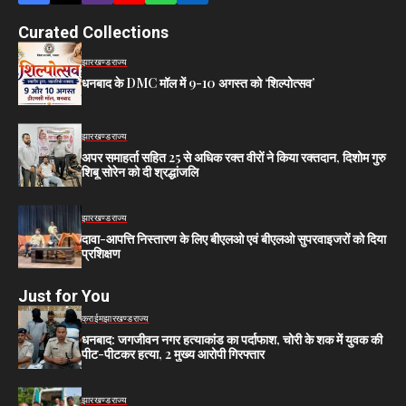
Curated Collections
झारखण्ड
राज्य
धनबाद के DMC मॉल में 9-10 अगस्त को ‘शिल्पोत्सव’
झारखण्ड
राज्य
अपर समाहर्ता सहित 25 से अधिक रक्त वीरों ने किया रक्तदान, दिशोम गुरु
शिबू सोरेन को दी श्रद्धांजलि
झारखण्ड
राज्य
दावा-आपत्ति निस्तारण के लिए बीएलओ एवं बीएलओ सुपरवाइजरों को दिया
प्रशिक्षण
Just for You
क्राईम
झारखण्ड
राज्य
धनबाद: जगजीवन नगर हत्याकांड का पर्दाफाश, चोरी के शक में युवक की
पीट-पीटकर हत्या, 2 मुख्य आरोपी गिरफ्तार
झारखण्ड
राज्य