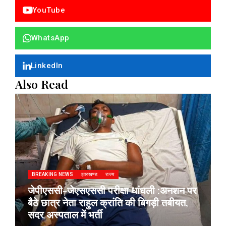
YouTube
WhatsApp
LinkedIn
Also Read
BREAKING NEWS
झारखण्ड
राज्य
जेपीएससी-जेएसएससी परीक्षा धांधली :अनशन पर
बैठे छात्र नेता राहुल क्रांति की बिगड़ी तबीयत,
सदर अस्पताल में भर्ती