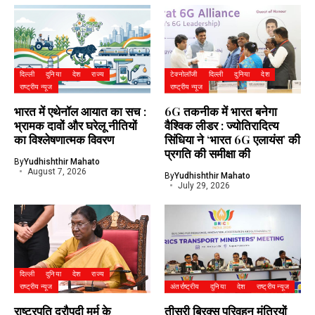
दिल्ली
दुनिया
देश
राज्य
टेक्नोलॉजी
दिल्ली
दुनिया
देश
राष्ट्रीय न्यूज
राष्ट्रीय न्यूज
भारत में एथेनॉल आयात का सच :
6G तकनीक में भारत बनेगा
भ्रामक दावों और घरेलू नीतियों
वैश्विक लीडर : ज्योतिरादित्य
का विश्लेषणात्मक विवरण
सिंधिया ने ‘भारत 6G एलायंस’ की
प्रगति की समीक्षा की
By
Yudhishthir Mahato
August 7, 2026
By
Yudhishthir Mahato
July 29, 2026
दिल्ली
दुनिया
देश
राज्य
राष्ट्रीय न्यूज
अंतर्राष्ट्रीय
दुनिया
देश
राष्ट्रीय न्यूज
राष्ट्रपति द्रौपदी मुर्मु के
तीसरी ब्रिक्स परिवहन मंत्रियों