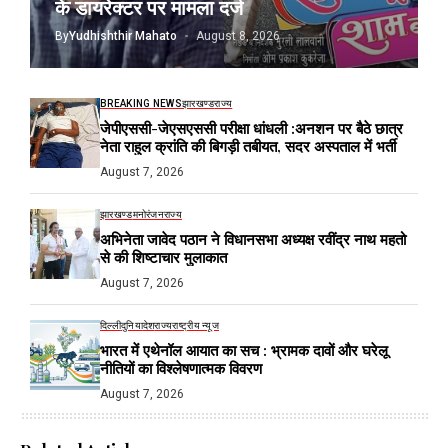
के डायरेक्टर पर मामला दर्ज
By
Yudhishthir Mahato
August 8, 2026
BREAKING NEWS
झारखण्ड
राज्य
जेपीएससी-जेएसएससी परीक्षा धांधली :अनशन पर बैठे छात्र
नेता राहुल क्रांति की बिगड़ी तबीयत, सदर अस्पताल में भर्ती
August 7, 2026
झारखण्ड
मनोरंजन
राज्य
अभिनेता जावेद पठान ने विधानसभा अध्यक्ष रवींद्र नाथ महतो
से की शिष्टाचार मुलाकात
August 7, 2026
दिल्ली
दुनिया
देश
राज्य
राष्ट्रीय न्यूज
भारत में एथेनॉल आयात का सच : भ्रामक दावों और घरेलू
नीतियों का विश्लेषणात्मक विवरण
August 7, 2026