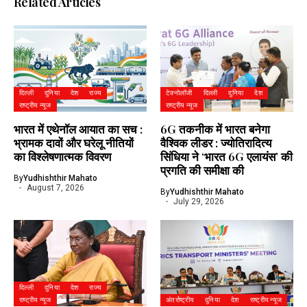
Related Articles
दिल्ली
दुनिया
देश
राज्य
टेक्नोलॉजी
दिल्ली
दुनिया
देश
राष्ट्रीय न्यूज
राष्ट्रीय न्यूज
भारत में एथेनॉल आयात का सच :
6G तकनीक में भारत बनेगा
भ्रामक दावों और घरेलू नीतियों
वैश्विक लीडर : ज्योतिरादित्य
का विश्लेषणात्मक विवरण
सिंधिया ने ‘भारत 6G एलायंस’ की
प्रगति की समीक्षा की
By
Yudhishthir Mahato
August 7, 2026
By
Yudhishthir Mahato
July 29, 2026
दिल्ली
दुनिया
देश
राज्य
राष्ट्रीय न्यूज
अंतर्राष्ट्रीय
दुनिया
देश
राष्ट्रीय न्यूज