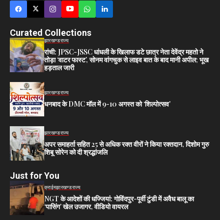
Curated Collections
झारखण्ड
राज्य
रांची: JPSC-JSSC धांधली के खिलाफ डटे छात्र नेता देवेंद्र महतो ने
तोड़ा ‘वाटर फास्ट’, सोनम वांगचुक से लाइव बात के बाद मानी अपील; भूख
हड़ताल जारी
झारखण्ड
राज्य
धनबाद के DMC मॉल में 9-10 अगस्त को ‘शिल्पोत्सव’
झारखण्ड
राज्य
अपर समाहर्ता सहित 25 से अधिक रक्त वीरों ने किया रक्तदान, दिशोम गुरु
शिबू सोरेन को दी श्रद्धांजलि
Just for You
क्राईम
झारखण्ड
राज्य
NGT के आदेशों की धज्जियां: गोविंदपुर-पूर्वी टुंडी में अवैध बालू का
‘पासिंग’ खेल उजागर, वीडियो वायरल