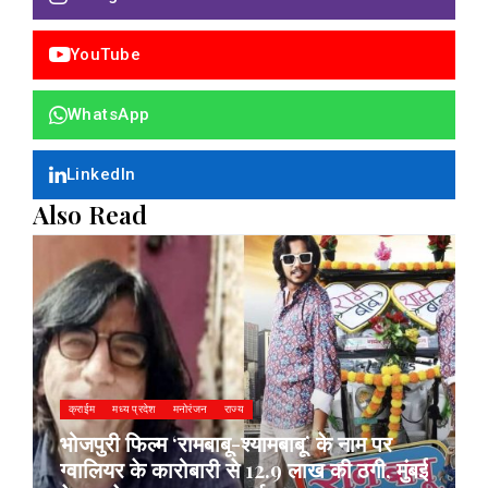
YouTube
WhatsApp
LinkedIn
Also Read
क्राईम
मध्य प्रदेश
मनोरंजन
राज्य
भोजपुरी फिल्म ‘रामबाबू-श्यामबाबू’ के नाम पर
ग्वालियर के कारोबारी से 12.9 लाख की ठगी, मुंबई