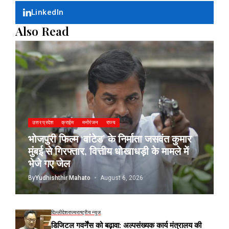
LinkedIn
Also Read
उत्तर प्रदेश
क्राईम
मनोरंजन
राज्य
भोजपुरी फिल्म ‘वांटेड’ के निर्माता जसवंत कुमार
मुंबई से गिरफ्तार, वित्तीय धोखाधड़ी के मामले में
भेजे गए जेल
By
Yudhishthir Mahato
August 6, 2026
दिल्ली
देश
राज्य
राष्ट्रीय न्यूज
डिजिटल गवर्नेंस को बढ़ावा: अल्पसंख्यक कार्य मंत्रालय की