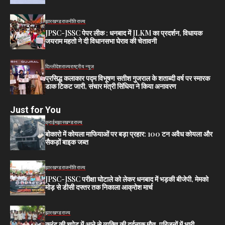
झारखण्ड
राजनीति
राज्य
JPSC-JSSC पेपर लीक : धनबाद में JLKM का प्रदर्शन, विधायक
जयराम महतो ने दी विधानसभा घेराव की चेतावनी
दिल्ली
देश
राज्य
राष्ट्रीय न्यूज
प्रसिद्ध कलाकार पद्म विभूषण सतीश गुजराल के शताब्दी वर्ष पर स्मारक
डाक टिकट जारी, संचार मंत्री सिंधिया ने किया अनावरण
Just for You
क्राईम
झारखण्ड
राज्य
बोकारो में कोयला माफियाओं पर बड़ा प्रहार: 100 टन अवैध कोयला और
सैकड़ों बाइक जब्त
झारखण्ड
राजनीति
राज्य
JPSC-JSSC परीक्षा घोटाले को लेकर धनबाद में भड़की बीजेपी, मेमको
मोड़ से डीसी दफ्तर तक निकाला आक्रोश मार्च
झारखण्ड
राज्य
करंट की चपेट में आने से व्यक्ति की दर्दनाक मौत, परिजनों में भारी