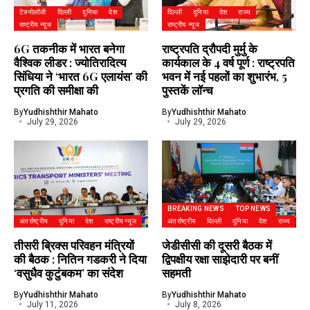
टेक्नोलॉजी
दिल्ली
दुनिया
देश
दिल्ली
दुनिया
देश
राज्य
राष्ट्रीय न्यूज
राष्ट्रीय न्यूज
6G तकनीक में भारत बनेगा
राष्ट्रपति द्रौपदी मुर्मु के
वैश्विक लीडर : ज्योतिरादित्य
कार्यकाल के 4 वर्ष पूर्ण : राष्ट्रपति
सिंधिया ने ‘भारत 6G एलायंस’ की
भवन में नई पहलों का शुभारंभ, 5
प्रगति की समीक्षा की
पुस्तकें लॉन्च
By
Yudhishthir Mahato
By
Yudhishthir Mahato
July 29, 2026
July 29, 2026
BREAKING NEWS
TOP NEWS
अंतर्राष्ट्रीय
दुनिया
देश
राष्ट्रीय न्यूज
अंतर्राष्ट्रीय
दिल्ली
दुनिया
देश
राज्य
तीसरी ब्रिक्स परिवहन मंत्रियों
जेडीसीसी की दूसरी बैठक में
की बैठक : नितिन गडकरी ने दिया
द्विपक्षीय रक्षा साझेदारी पर बनीं
‘वसुधैव कुटुंबकम’ का संदेश
सहमती
By
Yudhishthir Mahato
By
Yudhishthir Mahato
July 11, 2026
July 8, 2026