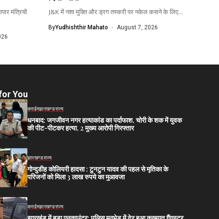
ार मंत्रियों
J&K में नशा मुक्ति और ड्रग तस्करी पर नकेल कसने के लिए...
By
Yudhishthir Mahato
August 7, 2026
026
for You
क्राईम
झारखण्ड
राज्य
धनबाद: जगजीवन नगर हत्याकांड का पर्दाफाश, चोरी के शक में युवक
की पीट-पीटकर हत्या, 2 मुख्य आरोपी गिरफ्तार
झारखण्ड
राज्य
गोन्दुडीह कोलियरी हादसा : टुनटुन यादव की पहल से मृतिका के
परिजनों को मिला 3 लाख रुपये का मुआवजा
क्राईम
झारखण्ड
राज्य
झारखंड में बड़ा एनकाउंटर: पुलिस मुठभेड़ में ढेर हुआ कुख्यात गैंगस्टर