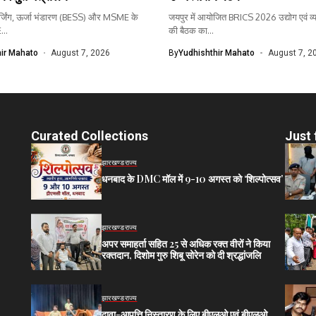
ार्जिंग, ऊर्जा भंडारण (BESS) और MSME के
जयपुर में आयोजित BRICS 2026 उद्योग एवं व्याप
..
की बैठक का...
ir Mahato
August 7, 2026
By
Yudhishthir Mahato
August 7, 2
Curated Collections
Just 
झारखण्ड
राज्य
धनबाद के DMC मॉल में 9-10 अगस्त को ‘शिल्पोत्सव’
झारखण्ड
राज्य
अपर समाहर्ता सहित 25 से अधिक रक्त वीरों ने किया
रक्तदान, दिशोम गुरु शिबू सोरेन को दी श्रद्धांजलि
झारखण्ड
राज्य
दावा-आपत्ति निस्तारण के लिए बीएलओ एवं बीएलओ