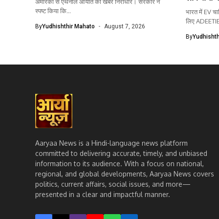
अमेरिका से एथेनॉल आयात की खबरें निराधार। सरकार ने
स्पष्ट किया कि...
भारत में EV च
लिए ADEETIE.
By
Yudhishthir Mahato
August 7, 2026
By
Yudhishth
Aaryaa News is a Hindi-language news platform
committed to delivering accurate, timely, and unbiased
information to its audience. With a focus on national,
regional, and global developments, Aaryaa News covers
politics, current affairs, social issues, and more—
presented in a clear and impactful manner.