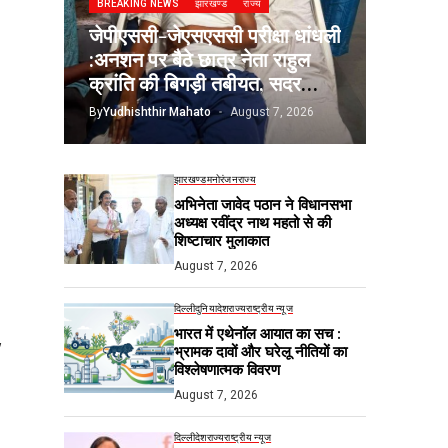
BREAKING NEWS
झारखण्ड
राज्य
जेपीएससी-जेएसएससी परीक्षा धांधली
:अनशन पर बैठे छात्र नेता राहुल
क्रांति की बिगड़ी तबीयत, सदर
अस्पताल में भर्ती
By
Yudhishthir Mahato
August 7, 2026
झारखण्ड
मनोरंजन
राज्य
अभिनेता जावेद पठान ने विधानसभा
अध्यक्ष रवींद्र नाथ महतो से की
शिष्टाचार मुलाकात
August 7, 2026
दिल्ली
दुनिया
देश
राज्य
राष्ट्रीय न्यूज
भारत में एथेनॉल आयात का सच :
,
भ्रामक दावों और घरेलू नीतियों का
विश्लेषणात्मक विवरण
August 7, 2026
दिल्ली
देश
राज्य
राष्ट्रीय न्यूज