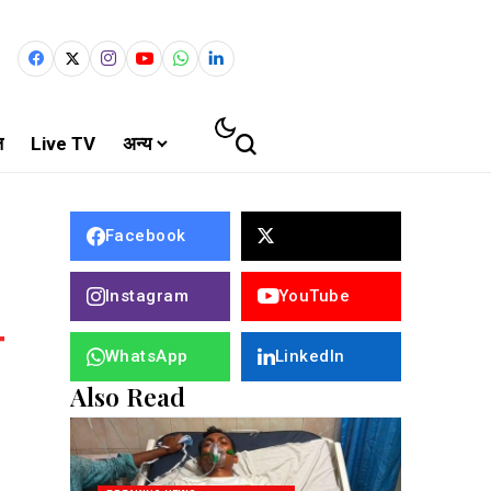
ल
Live TV
अन्य
Facebook
Instagram
YouTube
WhatsApp
LinkedIn
Also Read