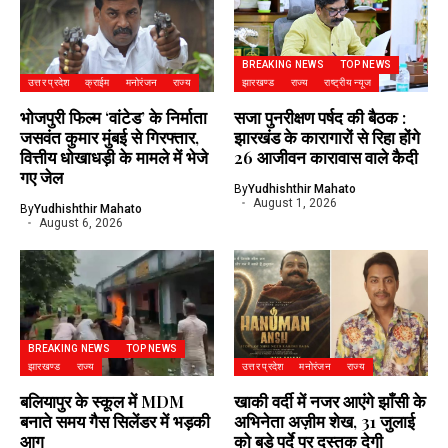
BREAKING NEWS
TOP NEWS
उत्तर प्रदेश
क्राईम
मनोरंजन
राज्य
झारखण्ड
राज्य
राष्ट्रीय न्यूज
भोजपुरी फिल्म ‘वांटेड’ के निर्माता
सजा पुनरीक्षण पर्षद की बैठक :
जसवंत कुमार मुंबई से गिरफ्तार,
झारखंड के कारागारों से रिहा होंगे
वित्तीय धोखाधड़ी के मामले में भेजे
26 आजीवन कारावास वाले कैदी
गए जेल
By
Yudhishthir Mahato
August 1, 2026
By
Yudhishthir Mahato
August 6, 2026
BREAKING NEWS
TOP NEWS
झारखण्ड
राज्य
उत्तर प्रदेश
मनोरंजन
राज्य
बलियापुर के स्कूल में MDM
खाकी वर्दी में नजर आएंगे झाँसी के
बनाते समय गैस सिलेंडर में भड़की
अभिनेता अज़ीम शेख, 31 जुलाई
आग
को बड़े पर्दे पर दस्तक देगी