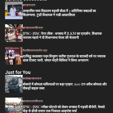
झारखण्ड
राज्य
उत्क्रमित मध्य विद्यालय बड़की बौआ में 3 अतिरिक्त कक्षाओं का
शिलान्यास, टुंडी विधायक ने रखी आधारशिला
झारखण्ड
राजनीति
राज्य
JPSC-JSSC पेपर लीक : धनबाद में JLKM का प्रदर्शन, विधायक
जयराम महतो ने दी विधानसभा घेराव की चेतावनी
दिल्ली
देश
राज्य
राष्ट्रीय न्यूज
प्रसिद्ध कलाकार पद्म विभूषण सतीश गुजराल के शताब्दी वर्ष पर स्मारक
डाक टिकट जारी, संचार मंत्री सिंधिया ने किया अनावरण
Just for You
क्राईम
झारखण्ड
राज्य
बोकारो में कोयला माफियाओं पर बड़ा प्रहार: 100 टन अवैध कोयला और
सैकड़ों बाइक जब्त
झारखण्ड
राजनीति
राज्य
JPSC-JSSC परीक्षा घोटाले को लेकर धनबाद में भड़की बीजेपी, मेमको
मोड़ से डीसी दफ्तर तक निकाला आक्रोश मार्च