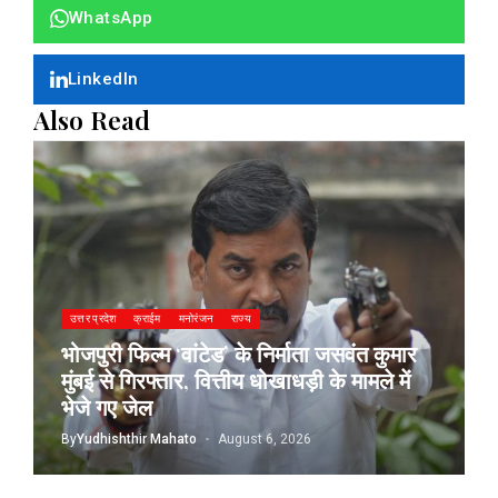
WhatsApp
LinkedIn
Also Read
उत्तर प्रदेश
क्राईम
मनोरंजन
राज्य
भोजपुरी फिल्म ‘वांटेड’ के निर्माता जसवंत कुमार
मुंबई से गिरफ्तार, वित्तीय धोखाधड़ी के मामले में
भेजे गए जेल
By
Yudhishthir Mahato
August 6, 2026