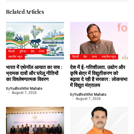
Related Articles
दिल्ली
दुनिया
देश
राज्य
राष्ट्रीय न्यूज
दिल्ली
देश
राज्य
राष्ट्रीय न्यूज
भारत में एथेनॉल आयात का सच :
देश में ई-गतिशीलता, उद्योग और
भ्रामक दावों और घरेलू नीतियों
कृषि क्षेत्र में विद्युतीकरण को
का विश्लेषणात्मक विवरण
बढ़ावा दे रही है सरकार : लोकसभा
में विद्युत मंत्रालय
By
Yudhishthir Mahato
August 7, 2026
By
Yudhishthir Mahato
August 7, 2026