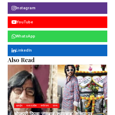
Instagram
YouTube
WhatsApp
LinkedIn
Also Read
क्राईम
मध्य प्रदेश
मनोरंजन
राज्य
भोजपुरी फिल्म ‘रामबाबू-श्यामबाबू’ के नाम पर