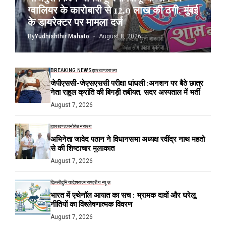
ग्वालियर के कारोबारी से 12.9 लाख की ठगी, मुंबई
के डायरेक्टर पर मामला दर्ज
By
Yudhishthir Mahato
August 8, 2026
BREAKING NEWS
झारखण्ड
राज्य
जेपीएससी-जेएसएससी परीक्षा धांधली :अनशन पर बैठे छात्र
नेता राहुल क्रांति की बिगड़ी तबीयत, सदर अस्पताल में भर्ती
August 7, 2026
झारखण्ड
मनोरंजन
राज्य
अभिनेता जावेद पठान ने विधानसभा अध्यक्ष रवींद्र नाथ महतो
से की शिष्टाचार मुलाकात
August 7, 2026
दिल्ली
दुनिया
देश
राज्य
राष्ट्रीय न्यूज
भारत में एथेनॉल आयात का सच : भ्रामक दावों और घरेलू
नीतियों का विश्लेषणात्मक विवरण
August 7, 2026