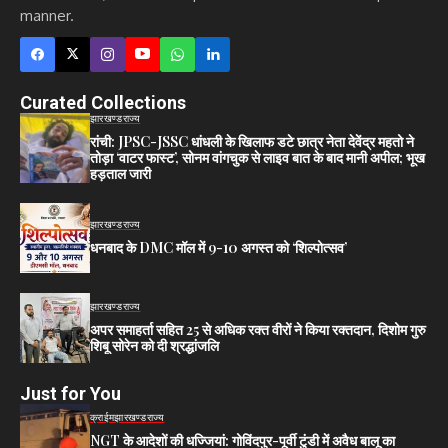
manner.
Curated Collections
झारखण्ड
राज्य
रांची: JPSC-JSSC धांधली के खिलाफ डटे छात्र नेता देवेंद्र महतो ने
तोड़ा ‘वाटर फास्ट’, सोनम वांगचुक से लाइव बात के बाद मानी अपील; भूख
हड़ताल जारी
झारखण्ड
राज्य
धनबाद के DMC मॉल में 9-10 अगस्त को ‘शिल्पोत्सव’
झारखण्ड
राज्य
अपर समाहर्ता सहित 25 से अधिक रक्त वीरों ने किया रक्तदान, दिशोम गुरु
शिबू सोरेन को दी श्रद्धांजलि
Just for You
क्राईम
झारखण्ड
राज्य
NGT के आदेशों की धज्जियां: गोविंदपुर-पूर्वी टुंडी में अवैध बालू का