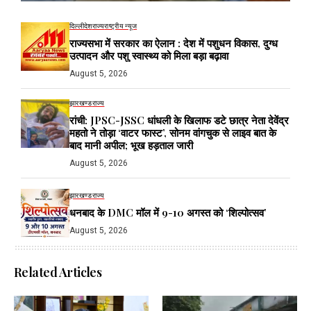
दिल्ली
देश
राज्य
राष्ट्रीय न्यूज
राज्यसभा में सरकार का ऐलान : देश में पशुधन विकास, दुग्ध
उत्पादन और पशु स्वास्थ्य को मिला बड़ा बढ़ावा
August 5, 2026
झारखण्ड
राज्य
रांची: JPSC-JSSC धांधली के खिलाफ डटे छात्र नेता देवेंद्र
महतो ने तोड़ा ‘वाटर फास्ट’, सोनम वांगचुक से लाइव बात के
बाद मानी अपील; भूख हड़ताल जारी
August 5, 2026
झारखण्ड
राज्य
धनबाद के DMC मॉल में 9-10 अगस्त को ‘शिल्पोत्सव’
August 5, 2026
Related Articles