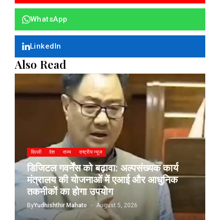
WhatsApp
LinkedIn
Also Read
दिल्ली
देश
राज्य
राष्ट्रीय न्यूज
डिजिटल गवर्नेंस को बढ़ावा: अल्पसंख्यक कार्य
मंत्रालय की योजनाओं में एआई और आधुनिक
तकनीकों का होगा उपयोग
By
Yudhishthir Mahato
August 5, 2026