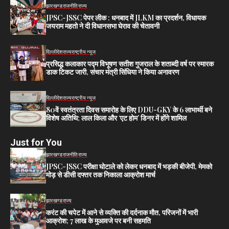
झारखण्ड
राजनीति
राज्य
JPSC-JSSC पेपर लीक : धनबाद में JLKM का प्रदर्शन, विधायक
जयराम महतो ने दी विधानसभा घेराव की चेतावनी
दिल्ली
देश
राज्य
राष्ट्रीय न्यूज
प्रसिद्ध कलाकार पद्म विभूषण सतीश गुजराल के शताब्दी वर्ष पर स्मारक
डाक टिकट जारी, संचार मंत्री सिंधिया ने किया अनावरण
दिल्ली
देश
राज्य
राष्ट्रीय न्यूज
80वें स्वतंत्रता दिवस समारोह के लिए DDU-GKY के 6 लाभार्थी बने
विशेष अतिथि; लाल किला और ‘एट होम’ डिनर में होंगे शामिल
Just for You
झारखण्ड
राजनीति
राज्य
JPSC-JSSC परीक्षा घोटाले को लेकर धनबाद में भड़की बीजेपी, मेमको
मोड़ से डीसी दफ्तर तक निकाला आक्रोश मार्च
झारखण्ड
राज्य
करंट की चपेट में आने से व्यक्ति की दर्दनाक मौत, परिजनों में भारी
आक्रोश; 7 लाख के मुआवजे पर बनी सहमति