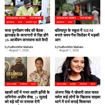
BREAKING NEWS
TOP NEWS
BREAKING NEWS
TOP NEWS
झारखण्ड
राज्य
राष्ट्रीय न्यूज
झारखण्ड
राज्य
सजा पुनरीक्षण पर्षद की बैठक :
बलियापुर के स्कूल में MDM
झारखंड के कारागारों से रिहा होंगे
बनाते समय गैस सिलेंडर में भड़की
26 आजीवन कारावास वाले कैदी
आग
By
Yudhishthir Mahato
By
Yudhishthir Mahato
August 1, 2026
August 1, 2026
उत्तर प्रदेश
मनोरंजन
राज्य
उत्तर प्रदेश
क्राईम
मनोरंजन
राज्य
खाकी वर्दी में नजर आएंगे झाँसी के
अंजना सिंह ने खेसारी लाल यादव
अभिनेता अज़ीम शेख, 31 जुलाई
समेत कई लोगों के खिलाफ साइबर
को बड़े पर्दे पर दस्तक देगी
थाने में दर्ज कराई शिकायत