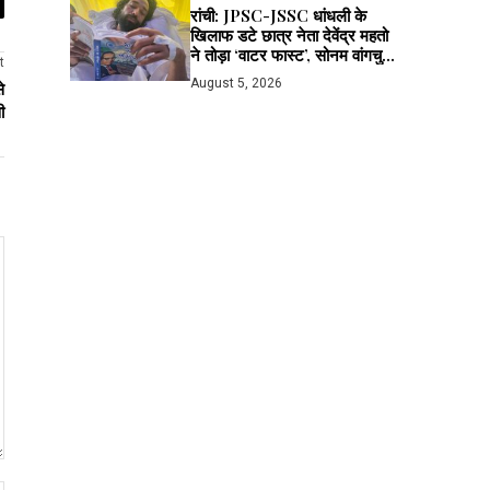
रांची: JPSC-JSSC धांधली के
खिलाफ डटे छात्र नेता देवेंद्र महतो
ने तोड़ा ‘वाटर फास्ट’, सोनम वांगचुक
t
से लाइव बात के बाद मानी अपील; भूख
August 5, 2026
े
हड़ताल जारी
ी