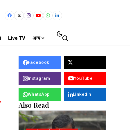
ल
Live TV
अन्य
Facebook
Instagram
YouTube
WhatsApp
LinkedIn
Also Read