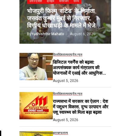
उत्तर प्रदेश
क्राईम
मनोरंजन
राज्य
भोजपुरी फिल्म ‘वांटेड’ के निर्माता
जसवंत कुमार मुंबई से गिरफ्तार,
वित्तीय धोखाधड़ी के मामले में भेजे गए
जेल
By
Yudhishthir Mahato
August 6, 2026
दिल्ली
देश
राज्य
राष्ट्रीय न्यूज
डिजिटल गवर्नेंस को बढ़ावा:
अल्पसंख्यक कार्य मंत्रालय की
योजनाओं में एआई और आधुनिक
तकनीकों का होगा उपयोग
August 5, 2026
दिल्ली
देश
राज्य
राष्ट्रीय न्यूज
राज्यसभा में सरकार का ऐलान : देश
में पशुधन विकास, दुग्ध उत्पादन और
पशु स्वास्थ्य को मिला बड़ा बढ़ावा
August 5, 2026
झारखण्ड
राज्य