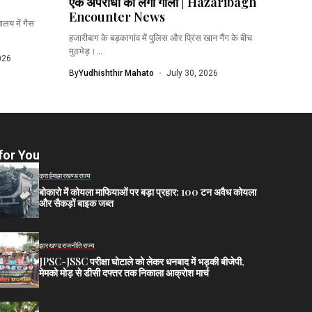
एक अपराधी को लगी गोली | Hazaribagh
Encounter News
ालय में गैस
हजारीबाग के बड़कागांव में पुलिस और प्रिंस खान गैंग के बीच
मुठभेड़।...
026
By
Yudhishthir Mahato
July 30, 2026
for You
क्राईम
झारखण्ड
राज्य
बोकारो में कोयला माफियाओं पर बड़ा प्रहार: 100 टन अवैध कोयला
और सैकड़ों बाइक जब्त
झारखण्ड
राजनीति
राज्य
JPSC-JSSC परीक्षा घोटाले को लेकर धनबाद में भड़की बीजेपी,
मेमको मोड़ से डीसी दफ्तर तक निकाला आक्रोश मार्च