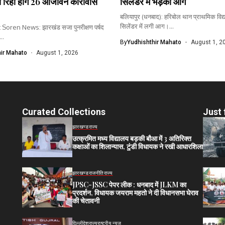
से रिहा होंगे 26 आजीवन कारावास
सिलेंडर में भड़की आग
बलियापुर (धनबाद): हरिबोल थान प्राथमिक विद्य
सिलेंडर में लगी आग।...
oren News: झारखंड सजा पुनरीक्षण पर्षद
..
By
Yudhishthir Mahato
August 1, 2
ir Mahato
August 1, 2026
Curated Collections
Just 
झारखण्ड
राज्य
उत्क्रमित मध्य विद्यालय बड़की बौआ में 3 अतिरिक्त
कक्षाओं का शिलान्यास, टुंडी विधायक ने रखी आधारशिला
झारखण्ड
राजनीति
राज्य
JPSC-JSSC पेपर लीक : धनबाद में JLKM का
प्रदर्शन, विधायक जयराम महतो ने दी विधानसभा घेराव
की चेतावनी
दिल्ली
देश
राज्य
राष्ट्रीय न्यूज