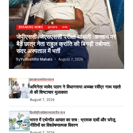
BREAKING NEWS
झारखण्ड
राज्य
जेपीएससी-जेएसएससी परीक्षा धांधली :अनशन पर
बैठे छात्र नेता राहुल क्रांति की बिगड़ी तबीयत,
सदर अस्पताल में भर्ती
By
Yudhishthir Mahato
August 7, 2026
झारखण्ड
मनोरंजन
राज्य
अभिनेता जावेद पठान ने विधानसभा अध्यक्ष रवींद्र नाथ महतो
से की शिष्टाचार मुलाकात
August 7, 2026
दिल्ली
दुनिया
देश
राज्य
राष्ट्रीय न्यूज
भारत में एथेनॉल आयात का सच : भ्रामक दावों और घरेलू
नीतियों का विश्लेषणात्मक विवरण
August 7, 2026