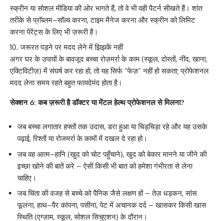
स्क्रीन या सोशल मीडिया की ओर भागते हैं, तो वे भी वही पैटर्न सीखते हैं। शांत
तरीके से प्रॉब्लम–सॉल्व करना, टाइम मैनेज करना और स्क्रीन को लिमिट
करना पेरेंट्स के लिए भी ज़रूरी है।
जरूरत पड़ने पर मदद लेने में झिझकें नहीं
अगर घर के उपायों के बावजूद बच्चा रोज़मर्रा के काम (स्कूल, दोस्तों, नींद, खाना,
एक्टिविटीज़) में संघर्ष कर रहा हो, तो यह सिर्फ “फेज़” नहीं हो सकता; प्रोफेशनल
मदद लेना समय रहते बहुत फायदेमंद होता है।
सेक्शन 6: कब ज़रूरी है डॉक्टर या मेंटल हेल्थ प्रोफेशनल से मिलना?
जब बच्चा लगातार हफ्तों तक उदास, डरा हुआ या चिड़चिड़ा रहे और यह उसके
पढ़ाई, रिश्तों या रोजमर्रा के कामों में दखल दे रहा हो।
जब वह आत्म–हानि (खुद को चोट पहुँचाने), खुद को बेकार मानने या जीने की
इच्छा खोने की बातें करे – ऐसी किसी भी बात को हमेशा गंभीरता से लेना
चाहिए।
जब चिंता की वजह से बच्चे को पैनिक जैसे लक्षण हों – तेज़ धड़कन, सांस
फूलना, हाथ–पैर कांपना, पसीना, पेट में अचानक दर्द – खासकर किसी खास
स्थिति (एग्ज़ाम, स्कूल, सोशल सिचुएशन) के दौरान।