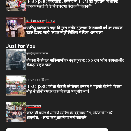
JPSC-JSSC पेपर लीक : धनबाद में JLKM का प्रदर्शन, विधायक
जयराम महतो ने दी विधानसभा घेराव की चेतावनी
दिल्ली
देश
राज्य
राष्ट्रीय न्यूज
प्रसिद्ध कलाकार पद्म विभूषण सतीश गुजराल के शताब्दी वर्ष पर स्मारक
डाक टिकट जारी, संचार मंत्री सिंधिया ने किया अनावरण
Just for You
क्राईम
झारखण्ड
राज्य
बोकारो में कोयला माफियाओं पर बड़ा प्रहार: 100 टन अवैध कोयला और
सैकड़ों बाइक जब्त
झारखण्ड
राजनीति
राज्य
JPSC-JSSC परीक्षा घोटाले को लेकर धनबाद में भड़की बीजेपी, मेमको
मोड़ से डीसी दफ्तर तक निकाला आक्रोश मार्च
झारखण्ड
राज्य
करंट की चपेट में आने से व्यक्ति की दर्दनाक मौत, परिजनों में भारी
आक्रोश; 7 लाख के मुआवजे पर बनी सहमति