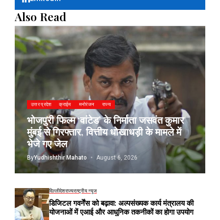
Also Read
उत्तर प्रदेश
क्राईम
मनोरंजन
राज्य
भोजपुरी फिल्म ‘वांटेड’ के निर्माता जसवंत कुमार
मुंबई से गिरफ्तार, वित्तीय धोखाधड़ी के मामले में
भेजे गए जेल
By
Yudhishthir Mahato
August 6, 2026
दिल्ली
देश
राज्य
राष्ट्रीय न्यूज
डिजिटल गवर्नेंस को बढ़ावा: अल्पसंख्यक कार्य मंत्रालय की
योजनाओं में एआई और आधुनिक तकनीकों का होगा उपयोग