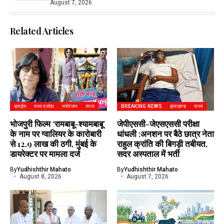
August 7, 2026
Related Articles
क्राईम
मध्य प्रदेश
मनोरंजन
राज्य
BREAKING NEWS
झारखण्ड
राज्य
भोजपुरी फिल्म ‘रामबाबू-श्यामबाबू’
जेपीएससी-जेएसएससी परीक्षा
के नाम पर ग्वालियर के कारोबारी
धांधली :अनशन पर बैठे छात्र नेता
से 12.9 लाख की ठगी, मुंबई के
राहुल क्रांति की बिगड़ी तबीयत,
डायरेक्टर पर मामला दर्ज
सदर अस्पताल में भर्ती
By
Yudhishthir Mahato
By
Yudhishthir Mahato
August 8, 2026
August 7, 2026