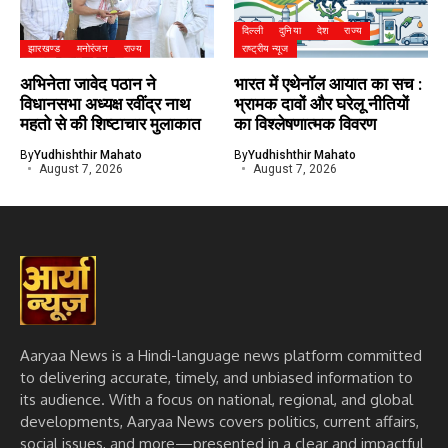
दिल्ली
दुनिया
देश
राज्य
झारखण्ड
मनोरंजन
राज्य
राष्ट्रीय न्यूज
अभिनेता जावेद पठान ने
भारत में एथेनॉल आयात का सच :
विधानसभा अध्यक्ष रवींद्र नाथ
भ्रामक दावों और घरेलू नीतियों
महतो से की शिष्टाचार मुलाकात
का विश्लेषणात्मक विवरण
By
Yudhishthir Mahato
By
Yudhishthir Mahato
August 7, 2026
August 7, 2026
Aaryaa News is a Hindi-language news platform committed
to delivering accurate, timely, and unbiased information to
its audience. With a focus on national, regional, and global
developments, Aaryaa News covers politics, current affairs,
social issues, and more—presented in a clear and impactful