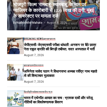
भोजपुरी फिल्म ‘रामबाबू-श्यामबाबू’ के नाम पर
ग्वालियर के कारोबारी से 12.9 लाख की ठगी, मुंबई
के डायरेक्टर पर मामला दर्ज
By
Yudhishthir Mahato
August 8, 2026
BREAKING NEWS
झारखण्ड
राज्य
जेपीएससी-जेएसएससी परीक्षा धांधली :अनशन पर बैठे छात्र
नेता राहुल क्रांति की बिगड़ी तबीयत, सदर अस्पताल में भर्ती
August 7, 2026
झारखण्ड
मनोरंजन
राज्य
अभिनेता जावेद पठान ने विधानसभा अध्यक्ष रवींद्र नाथ महतो
से की शिष्टाचार मुलाकात
August 7, 2026
दिल्ली
दुनिया
देश
राज्य
राष्ट्रीय न्यूज
भारत में एथेनॉल आयात का सच : भ्रामक दावों और घरेलू
नीतियों का विश्लेषणात्मक विवरण