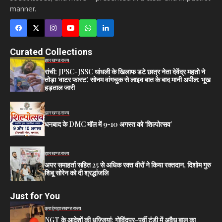
manner.
Curated Collections
झारखण्ड
राज्य
रांची: JPSC-JSSC धांधली के खिलाफ डटे छात्र नेता देवेंद्र महतो ने
तोड़ा ‘वाटर फास्ट’, सोनम वांगचुक से लाइव बात के बाद मानी अपील; भूख
हड़ताल जारी
झारखण्ड
राज्य
धनबाद के DMC मॉल में 9-10 अगस्त को ‘शिल्पोत्सव’
झारखण्ड
राज्य
अपर समाहर्ता सहित 25 से अधिक रक्त वीरों ने किया रक्तदान, दिशोम गुरु
शिबू सोरेन को दी श्रद्धांजलि
Just for You
क्राईम
झारखण्ड
राज्य
NGT के आदेशों की धज्जियां: गोविंदपुर-पूर्वी टुंडी में अवैध बालू का