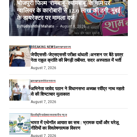
भोजपुरी फिल्म ‘रामबाबू-श्यामबाबू’ के नाम पर
ग्वालियर के कारोबारी से 12.9 लाख की ठगी, मुंबई
के डायरेक्टर पर मामला दर्ज
By
Yudhishthir Mahato
August 8, 2026
BREAKING NEWS
झारखण्ड
राज्य
जेपीएससी-जेएसएससी परीक्षा धांधली :अनशन पर बैठे छात्र
नेता राहुल क्रांति की बिगड़ी तबीयत, सदर अस्पताल में भर्ती
August 7, 2026
झारखण्ड
मनोरंजन
राज्य
अभिनेता जावेद पठान ने विधानसभा अध्यक्ष रवींद्र नाथ महतो
से की शिष्टाचार मुलाकात
August 7, 2026
दिल्ली
दुनिया
देश
राज्य
राष्ट्रीय न्यूज
भारत में एथेनॉल आयात का सच : भ्रामक दावों और घरेलू
नीतियों का विश्लेषणात्मक विवरण
August 7, 2026