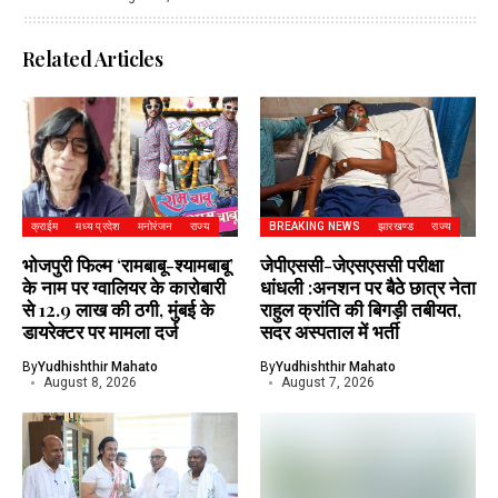
Related Articles
क्राईम
मध्य प्रदेश
मनोरंजन
राज्य
BREAKING NEWS
झारखण्ड
राज्य
भोजपुरी फिल्म ‘रामबाबू-श्यामबाबू’
जेपीएससी-जेएसएससी परीक्षा
के नाम पर ग्वालियर के कारोबारी
धांधली :अनशन पर बैठे छात्र नेता
से 12.9 लाख की ठगी, मुंबई के
राहुल क्रांति की बिगड़ी तबीयत,
डायरेक्टर पर मामला दर्ज
सदर अस्पताल में भर्ती
By
Yudhishthir Mahato
By
Yudhishthir Mahato
August 8, 2026
August 7, 2026