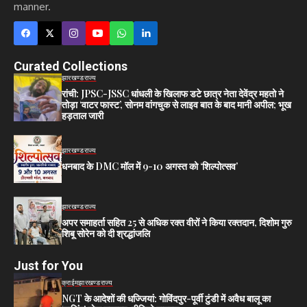
manner.
Curated Collections
झारखण्ड
राज्य
रांची: JPSC-JSSC धांधली के खिलाफ डटे छात्र नेता देवेंद्र महतो ने
तोड़ा ‘वाटर फास्ट’, सोनम वांगचुक से लाइव बात के बाद मानी अपील; भूख
हड़ताल जारी
झारखण्ड
राज्य
धनबाद के DMC मॉल में 9-10 अगस्त को ‘शिल्पोत्सव’
झारखण्ड
राज्य
अपर समाहर्ता सहित 25 से अधिक रक्त वीरों ने किया रक्तदान, दिशोम गुरु
शिबू सोरेन को दी श्रद्धांजलि
Just for You
क्राईम
झारखण्ड
राज्य
NGT के आदेशों की धज्जियां: गोविंदपुर-पूर्वी टुंडी में अवैध बालू का