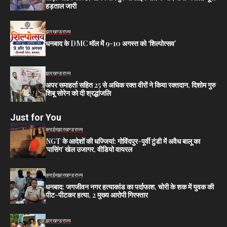
हड़ताल जारी
झारखण्ड
राज्य
धनबाद के DMC मॉल में 9-10 अगस्त को ‘शिल्पोत्सव’
झारखण्ड
राज्य
अपर समाहर्ता सहित 25 से अधिक रक्त वीरों ने किया रक्तदान, दिशोम गुरु
शिबू सोरेन को दी श्रद्धांजलि
Just for You
क्राईम
झारखण्ड
राज्य
NGT के आदेशों की धज्जियां: गोविंदपुर-पूर्वी टुंडी में अवैध बालू का
‘पासिंग’ खेल उजागर, वीडियो वायरल
क्राईम
झारखण्ड
राज्य
धनबाद: जगजीवन नगर हत्याकांड का पर्दाफाश, चोरी के शक में युवक की
पीट-पीटकर हत्या, 2 मुख्य आरोपी गिरफ्तार
झारखण्ड
राज्य