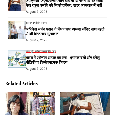
जेपीएससी-जेएसएससी परीक्षा धांधली :अनशन पर बैठे छात्र
नेता राहुल क्रांति की बिगड़ी तबीयत, सदर अस्पताल में भर्ती
August 7, 2026
झारखण्ड
मनोरंजन
राज्य
अभिनेता जावेद पठान ने विधानसभा अध्यक्ष रवींद्र नाथ महतो
से की शिष्टाचार मुलाकात
August 7, 2026
दिल्ली
दुनिया
देश
राज्य
राष्ट्रीय न्यूज
भारत में एथेनॉल आयात का सच : भ्रामक दावों और घरेलू
नीतियों का विश्लेषणात्मक विवरण
August 7, 2026
Related Articles