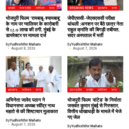
क्राईम
मध्य प्रदेश
मनोरंजन
राज्य
BREAKING NEWS
झारखण्ड
राज्य
भोजपुरी फिल्म ‘रामबाबू-श्यामबाबू’
जेपीएससी-जेएसएससी परीक्षा
के नाम पर ग्वालियर के कारोबारी
धांधली :अनशन पर बैठे छात्र नेता
से 12.9 लाख की ठगी, मुंबई के
राहुल क्रांति की बिगड़ी तबीयत,
डायरेक्टर पर मामला दर्ज
सदर अस्पताल में भर्ती
By
Yudhishthir Mahato
By
Yudhishthir Mahato
August 8, 2026
August 7, 2026
झारखण्ड
मनोरंजन
राज्य
उत्तर प्रदेश
क्राईम
मनोरंजन
राज्य
अभिनेता जावेद पठान ने
भोजपुरी फिल्म ‘वांटेड’ के निर्माता
विधानसभा अध्यक्ष रवींद्र नाथ
जसवंत कुमार मुंबई से गिरफ्तार,
महतो से की शिष्टाचार मुलाकात
वित्तीय धोखाधड़ी के मामले में भेजे
गए जेल
By
Yudhishthir Mahato
August 7, 2026
By
Yudhishthir Mahato