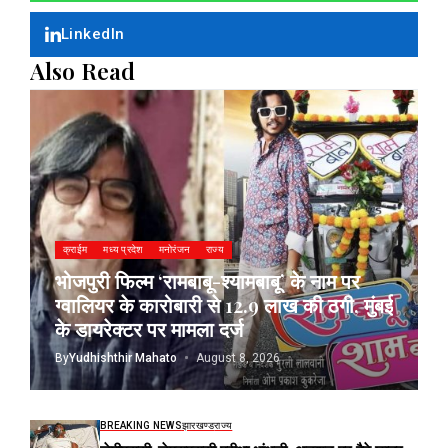
LinkedIn
Also Read
क्राईम
मध्य प्रदेश
मनोरंजन
राज्य
भोजपुरी फिल्म ‘रामबाबू-श्यामबाबू’ के नाम पर
ग्वालियर के कारोबारी से 12.9 लाख की ठगी, मुंबई
के डायरेक्टर पर मामला दर्ज
By
Yudhishthir Mahato
August 8, 2026
BREAKING NEWS
झारखण्ड
राज्य