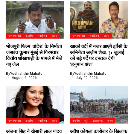
उत्तर प्रदेश
क्राईम
मनोरंजन
राज्य
उत्तर प्रदेश
मनोरंजन
राज्य
भोजपुरी फिल्म ‘वांटेड’ के निर्माता
खाकी वर्दी में नजर आएंगे झाँसी के
जसवंत कुमार मुंबई से गिरफ्तार,
अभिनेता अज़ीम शेख, 31 जुलाई
वित्तीय धोखाधड़ी के मामले में भेजे
को बड़े पर्दे पर दस्तक देगी
गए जेल
‘हनुमान अंश’
By
Yudhishthir Mahato
By
Yudhishthir Mahato
August 6, 2026
July 29, 2026
उत्तर प्रदेश
क्राईम
मनोरंजन
राज्य
क्राईम
जुर्म
झारखण्ड
राज्य
अंजना सिंह ने खेसारी लाल यादव
अवैध कोयला कारोबार के खिलाफ