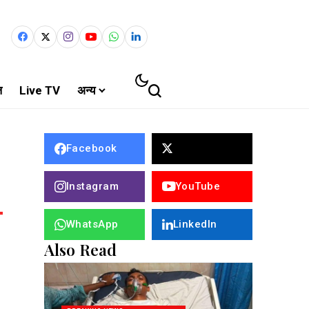
ल
Live TV
अन्य
Facebook
Instagram
YouTube
WhatsApp
LinkedIn
Also Read