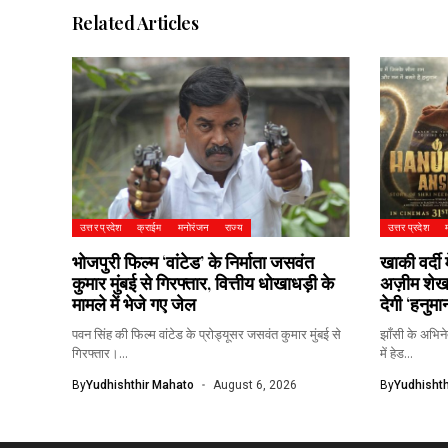
Related Articles
उत्तर प्रदेश
क्राईम
मनोरंजन
राज्य
उत्तर प्रदेश
भोजपुरी फिल्म ‘वांटेड’ के निर्माता जसवंत
खाकी वर्दी 
कुमार मुंबई से गिरफ्तार, वित्तीय धोखाधड़ी के
अज़ीम शेख,
मामले में भेजे गए जेल
देगी ‘हनुमा
पवन सिंह की फिल्म वांटेड के प्रोड्यूसर जसवंत कुमार मुंबई से
झाँसी के अभिने
गिरफ्तार।...
में हेड...
By
Yudhishthir Mahato
August 6, 2026
By
Yudhishth