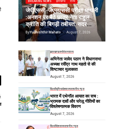
BREAKING NEWS
झारखण्ड
राज्य
जेपीएससी-जेएसएससी परीक्षा धांधली
ी
:अनशन पर बैठे छात्र नेता राहुल
क्रांति की बिगड़ी तबीयत, सदर
अस्पताल में भर्ती
By
Yudhishthir Mahato
August 7, 2026
झारखण्ड
मनोरंजन
राज्य
अभिनेता जावेद पठान ने विधानसभा
अध्यक्ष रवींद्र नाथ महतो से की
शिष्टाचार मुलाकात
August 7, 2026
दिल्ली
दुनिया
देश
राज्य
राष्ट्रीय न्यूज
भारत में एथेनॉल आयात का सच :
t
भ्रामक दावों और घरेलू नीतियों का
ा
विश्लेषणात्मक विवरण
August 7, 2026
दिल्ली
देश
राज्य
राष्ट्रीय न्यूज