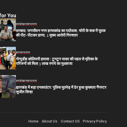
for You
क्राईम
झारखण्ड
राज्य
धनबाद: जगजीवन नगर हत्याकांड का पर्दाफाश, चोरी के शक में युवक
की पीट-पीटकर हत्या, 2 मुख्य आरोपी गिरफ्तार
झारखण्ड
राज्य
गोन्दुडीह कोलियरी हादसा : टुनटुन यादव की पहल से मृतिका के
परिजनों को मिला 3 लाख रुपये का मुआवजा
क्राईम
झारखण्ड
राज्य
झारखंड में बड़ा एनकाउंटर: पुलिस मुठभेड़ में ढेर हुआ कुख्यात गैंगस्टर
सुजीत सिन्हा
Home
About Us
Contact US
Privacy Policy