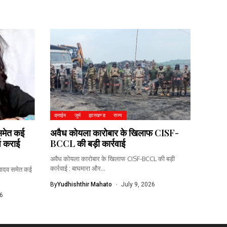
क्राईम
जुर्म
झारखण्ड
राज्य
समेत कई
अवैध कोयला कारोबार के खिलाफ CISF-
्ज कराई
BCCL की बड़ी कार्रवाई
अवैध कोयला कारोबार के खिलाफ CISF-BCCL की बड़ी
कार्रवाई : बाघमारा और...
 यादव समेत कई
By
Yudhishthir Mahato
July 9, 2026
6