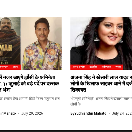
मनोरंजन
राज्य
उत्तर प्रदेश
क्राईम
मनोरंजन
राज्य
में नजर आएंगे झाँसी के अभिनेता
अंजना सिंह ने खेसारी लाल यादव 
 31 जुलाई को बड़े पर्दे पर दस्तक
लोगों के खिलाफ साइबर थाने में दर
न अंश’
शिकायत
ता अज़ीम शेख आगामी हिंदी फिल्म 'हनुमान अंश'
भोजपुरी अभिनेत्री अंजना सिंह ने खेसारी लाल
लोगों के...
ir Mahato
July 29, 2026
By
Yudhishthir Mahato
July 24, 202