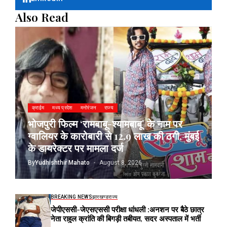
Also Read
क्राईम
मध्य प्रदेश
मनोरंजन
राज्य
भोजपुरी फिल्म ‘रामबाबू-श्यामबाबू’ के नाम पर
ग्वालियर के कारोबारी से 12.9 लाख की ठगी, मुंबई
के डायरेक्टर पर मामला दर्ज
By
Yudhishthir Mahato
August 8, 2026
BREAKING NEWS
झारखण्ड
राज्य
जेपीएससी-जेएसएससी परीक्षा धांधली :अनशन पर बैठे छात्र
नेता राहुल क्रांति की बिगड़ी तबीयत, सदर अस्पताल में भर्ती