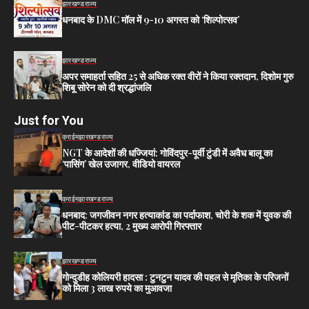
झारखण्ड
राज्य
धनबाद के DMC मॉल में 9-10 अगस्त को ‘शिल्पोत्सव’
झारखण्ड
राज्य
अपर समाहर्ता सहित 25 से अधिक रक्त वीरों ने किया रक्तदान, दिशोम गुरु
शिबू सोरेन को दी श्रद्धांजलि
Just for You
क्राईम
झारखण्ड
राज्य
NGT के आदेशों की धज्जियां: गोविंदपुर-पूर्वी टुंडी में अवैध बालू का
‘पासिंग’ खेल उजागर, वीडियो वायरल
क्राईम
झारखण्ड
राज्य
धनबाद: जगजीवन नगर हत्याकांड का पर्दाफाश, चोरी के शक में युवक की
पीट-पीटकर हत्या, 2 मुख्य आरोपी गिरफ्तार
झारखण्ड
राज्य
गोन्दुडीह कोलियरी हादसा : टुनटुन यादव की पहल से मृतिका के परिजनों
को मिला 3 लाख रुपये का मुआवजा