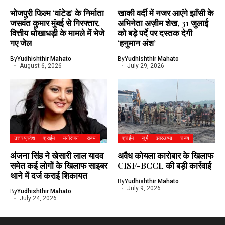
भोजपुरी फिल्म ‘वांटेड’ के निर्माता
खाकी वर्दी में नजर आएंगे झाँसी के
जसवंत कुमार मुंबई से गिरफ्तार,
अभिनेता अज़ीम शेख, 31 जुलाई
वित्तीय धोखाधड़ी के मामले में भेजे
को बड़े पर्दे पर दस्तक देगी
गए जेल
‘हनुमान अंश’
By
Yudhishthir Mahato
By
Yudhishthir Mahato
August 6, 2026
July 29, 2026
उत्तर प्रदेश
क्राईम
मनोरंजन
राज्य
क्राईम
जुर्म
झारखण्ड
राज्य
अंजना सिंह ने खेसारी लाल यादव
अवैध कोयला कारोबार के खिलाफ
समेत कई लोगों के खिलाफ साइबर
CISF-BCCL की बड़ी कार्रवाई
थाने में दर्ज कराई शिकायत
By
Yudhishthir Mahato
July 9, 2026
By
Yudhishthir Mahato
July 24, 2026