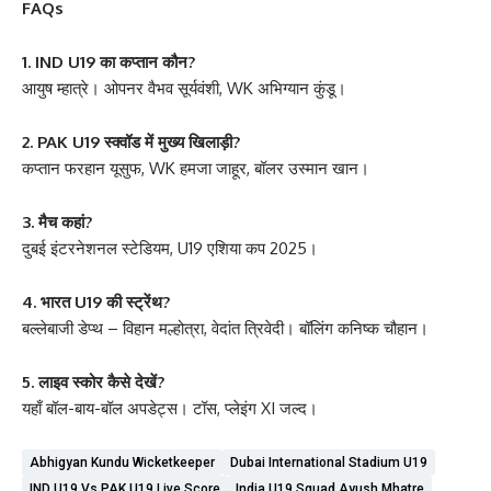
FAQs
1. IND U19 का कप्तान कौन?
आयुष म्हात्रे। ओपनर वैभव सूर्यवंशी, WK अभिग्यान कुंडू।
2. PAK U19 स्क्वॉड में मुख्य खिलाड़ी?
कप्तान फरहान यूसुफ, WK हमजा जाहूर, बॉलर उस्मान खान।
3. मैच कहां?
दुबई इंटरनेशनल स्टेडियम, U19 एशिया कप 2025।
4. भारत U19 की स्ट्रेंथ?
बल्लेबाजी डेप्थ – विहान मल्होत्रा, वेदांत त्रिवेदी। बॉलिंग कनिष्क चौहान।
5. लाइव स्कोर कैसे देखें?
यहाँ बॉल-बाय-बॉल अपडेट्स। टॉस, प्लेइंग XI जल्द।
Abhigyan Kundu Wicketkeeper
Dubai International Stadium U19
IND U19 Vs PAK U19 Live Score
India U19 Squad Ayush Mhatre