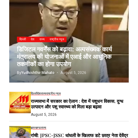
दिल्ली
देश
राज्य
राष्ट्रीय न्यूज
डिजिटल गवर्नेंस को बढ़ावा: अल्पसंख्यक कार्य
मंत्रालय की योजनाओं में एआई और आधुनिक
तकनीकों का होगा उपयोग
By
Yudhishthir Mahato
August 5, 2026
दिल्ली
देश
राज्य
राष्ट्रीय न्यूज
राज्यसभा में सरकार का ऐलान : देश में पशुधन विकास, दुग्ध
उत्पादन और पशु स्वास्थ्य को मिला बड़ा बढ़ावा
August 5, 2026
झारखण्ड
राज्य
रांची: JPSC-JSSC धांधली के खिलाफ डटे छात्र नेता देवेंद्र