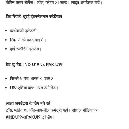
मोमिन कमर चैलेंज। टॉस, प्लेइंग XI जल्द। लाइव अपडेट्स यहाँ।
पिच रिपोर्ट: दुबई इंटरनेशनल स्टेडियम
बल्लेबाजी फ्रेंडली।
स्पिनर्स को मदद बाद में।
हाई स्कोरिंग ग्राउंड।
हेड-टू-हेड: IND U19 vs PAK U19
पिछले 5 मैच: भारत 3, पाक 2।
U19 एशिया कप: भारत डोमिनेंट।
लाइव अपडेट्स के लिए बने रहें
टॉस, प्लेइंग XI, बॉल-बाय-बॉल कमेंट्री यहाँ। सोशल मीडिया पर
#INDU19vsPAKU19 ट्रेंडिंग।