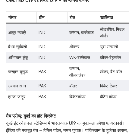
टेबल: IND U19 vs PAK U19 – की प्लेयर्स कंपेयर
प्लेयर
टीम
रोल
खासियत
लीडरशिप, मिडल
आयुष म्हात्रे
IND
कप्तान, बल्लेबाज
ऑर्डर
वैभव सूर्यवंशी
IND
ओपनर
युवा सनसनी
अभिग्यान कुंडू
IND
WK-बल्लेबाज
कीपर-बैट्समैन
कप्तान,
फरहान यूसुफ
PAK
लीडर, बैट-बॉल
ऑलराउंडर
उस्मान खान
PAK
बॉलर
विकेट टेकर
हमजा जाहूर
PAK
विकेटकीपर
बैटिंग कीपर
मैच प्रीव्यू: दुबई का हॉट क्रिकेट
दुबई इंटरनेशनल स्टेडियम में भारत-पाक U19 का मुकाबला हमेशा फायरवर्क्स।
इंडिया की मजबूत बेंच – हेनिल पटेल, नमन पुष्पक। पाकिस्तान के हूजैफा आसन,