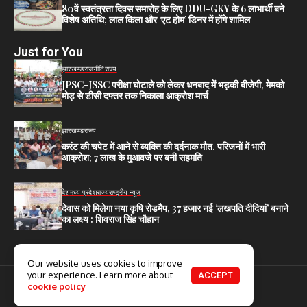
80वें स्वतंत्रता दिवस समारोह के लिए DDU-GKY के 6 लाभार्थी बने
विशेष अतिथि; लाल किला और ‘एट होम’ डिनर में होंगे शामिल
Just for You
झारखण्ड
राजनीति
राज्य
JPSC-JSSC परीक्षा घोटाले को लेकर धनबाद में भड़की बीजेपी, मेमको
मोड़ से डीसी दफ्तर तक निकाला आक्रोश मार्च
झारखण्ड
राज्य
करंट की चपेट में आने से व्यक्ति की दर्दनाक मौत, परिजनों में भारी
आक्रोश; 7 लाख के मुआवजे पर बनी सहमति
देश
मध्य प्रदेश
राज्य
राष्ट्रीय न्यूज
देवास को मिलेगा नया कृषि रोडमैप, 37 हजार नई ‘लखपति दीदियां’ बनाने
का लक्ष्य : शिवराज सिंह चौहान
Our website uses cookies to improve
your experience. Learn more about
ACCEPT
cookie policy
© 2025. All Rights Reserved.
Home
About Us
Contact US
Privacy Policy