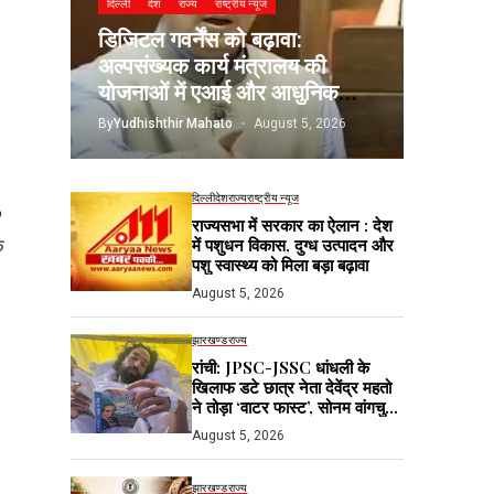
दिल्ली
देश
राज्य
राष्ट्रीय न्यूज
डिजिटल गवर्नेंस को बढ़ावा:
अल्पसंख्यक कार्य मंत्रालय की
योजनाओं में एआई और आधुनिक
तकनीकों का होगा उपयोग
By
Yudhishthir Mahato
August 5, 2026
दिल्ली
देश
राज्य
राष्ट्रीय न्यूज
9
राज्यसभा में सरकार का ऐलान : देश
में पशुधन विकास, दुग्ध उत्पादन और
क
पशु स्वास्थ्य को मिला बड़ा बढ़ावा
August 5, 2026
झारखण्ड
राज्य
रांची: JPSC-JSSC धांधली के
खिलाफ डटे छात्र नेता देवेंद्र महतो
ने तोड़ा ‘वाटर फास्ट’, सोनम वांगचुक
से लाइव बात के बाद मानी अपील; भूख
August 5, 2026
हड़ताल जारी
झारखण्ड
राज्य