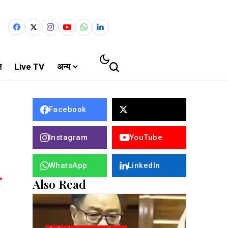
ल
Live TV
अन्य
Facebook
Instagram
YouTube
WhatsApp
LinkedIn
Also Read