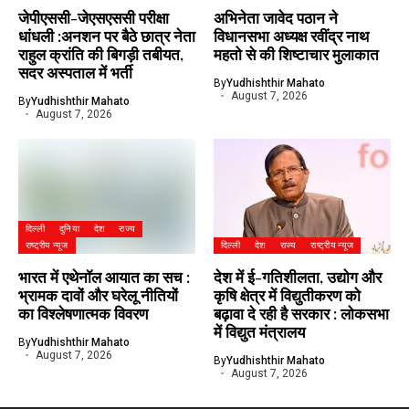
जेपीएससी-जेएसएससी परीक्षा
अभिनेता जावेद पठान ने
धांधली :अनशन पर बैठे छात्र नेता
विधानसभा अध्यक्ष रवींद्र नाथ
राहुल क्रांति की बिगड़ी तबीयत,
महतो से की शिष्टाचार मुलाकात
सदर अस्पताल में भर्ती
By
Yudhishthir Mahato
August 7, 2026
By
Yudhishthir Mahato
August 7, 2026
दिल्ली
दुनिया
देश
राज्य
राष्ट्रीय न्यूज
दिल्ली
देश
राज्य
राष्ट्रीय न्यूज
भारत में एथेनॉल आयात का सच :
देश में ई-गतिशीलता, उद्योग और
भ्रामक दावों और घरेलू नीतियों
कृषि क्षेत्र में विद्युतीकरण को
का विश्लेषणात्मक विवरण
बढ़ावा दे रही है सरकार : लोकसभा
में विद्युत मंत्रालय
By
Yudhishthir Mahato
August 7, 2026
By
Yudhishthir Mahato
August 7, 2026