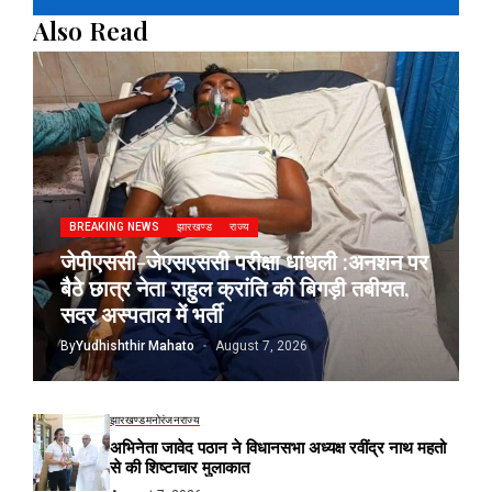
Also Read
BREAKING NEWS
झारखण्ड
राज्य
जेपीएससी-जेएसएससी परीक्षा धांधली :अनशन पर
बैठे छात्र नेता राहुल क्रांति की बिगड़ी तबीयत,
सदर अस्पताल में भर्ती
By
Yudhishthir Mahato
August 7, 2026
झारखण्ड
मनोरंजन
राज्य
अभिनेता जावेद पठान ने विधानसभा अध्यक्ष रवींद्र नाथ महतो
से की शिष्टाचार मुलाकात