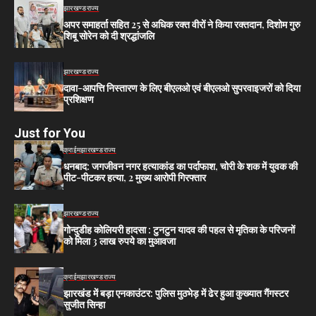
झारखण्ड
राज्य
अपर समाहर्ता सहित 25 से अधिक रक्त वीरों ने किया रक्तदान, दिशोम गुरु
शिबू सोरेन को दी श्रद्धांजलि
झारखण्ड
राज्य
दावा-आपत्ति निस्तारण के लिए बीएलओ एवं बीएलओ सुपरवाइजरों को दिया
प्रशिक्षण
Just for You
क्राईम
झारखण्ड
राज्य
धनबाद: जगजीवन नगर हत्याकांड का पर्दाफाश, चोरी के शक में युवक की
पीट-पीटकर हत्या, 2 मुख्य आरोपी गिरफ्तार
झारखण्ड
राज्य
गोन्दुडीह कोलियरी हादसा : टुनटुन यादव की पहल से मृतिका के परिजनों
को मिला 3 लाख रुपये का मुआवजा
क्राईम
झारखण्ड
राज्य
झारखंड में बड़ा एनकाउंटर: पुलिस मुठभेड़ में ढेर हुआ कुख्यात गैंगस्टर
सुजीत सिन्हा